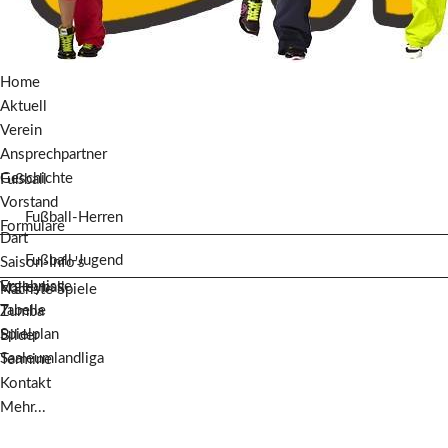
Home
Aktuell
Verein
Ansprechpartner
Geschichte
Fußball
Vorstand
Fußball-Herren
Formulare
Dart
Fußball-Jugend
Saison-Info's
Ergebnisse
Volleyball
Nächste Spiele
Tabelle
Zumba
Spielplan
Bilder
Saaleumlandliga
Termine
Kontakt
Mehr...