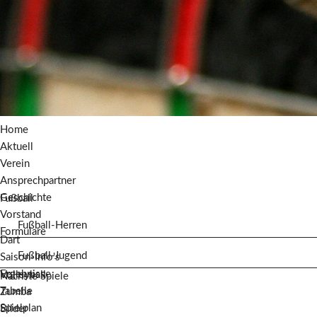
Home
Aktuell
Verein
Ansprechpartner
Geschichte
Fußball
Vorstand
Fußball-Herren
Formulare
Dart
Fußball-Jugend
Saison-Info's
Ergebnisse
Volleyball
Nächste Spiele
Tabelle
Zumba
Spielplan
Bilder