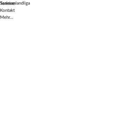
Saaleumlandliga
Termine
Kontakt
Mehr...